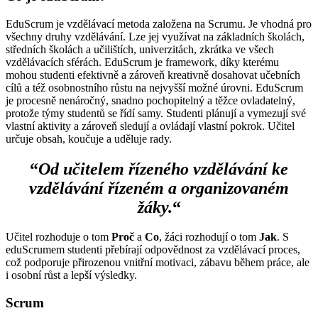
EduScrum je vzdělávací metoda založena na Scrumu. Je vhodná pro
všechny druhy vzdělávání. Lze jej využívat na základních školách,
středních školách a učilištích, univerzitách, zkrátka ve všech
vzdělávacích sférách. EduScrum je framework, díky kterému
mohou studenti efektivně a zároveň kreativně dosahovat učebních
cílů a též osobnostního růstu na nejvyšší možné úrovni. EduScrum
je procesně nenáročný, snadno pochopitelný a těžce ovladatelný,
protože týmy studentů se řídí samy. Studenti plánují a vymezují své
vlastní aktivity a zároveň sledují a ovládají vlastní pokrok. Učitel
určuje obsah, koučuje a uděluje rady.
“
Od učitelem řízeného vzdělávání ke
vzdělávání řízeném a organizovaném
žáky.
“
Učitel rozhoduje o tom
Proč
a
Co
, žáci rozhodují o to
m
Jak
. S
eduScrumem studenti přebírají odpovědnost za vzdělávací proces,
což podporuje přirozenou vnitřní motivaci, zábavu během práce, ale
i osobní růst a lepší výsledky.
Scrum