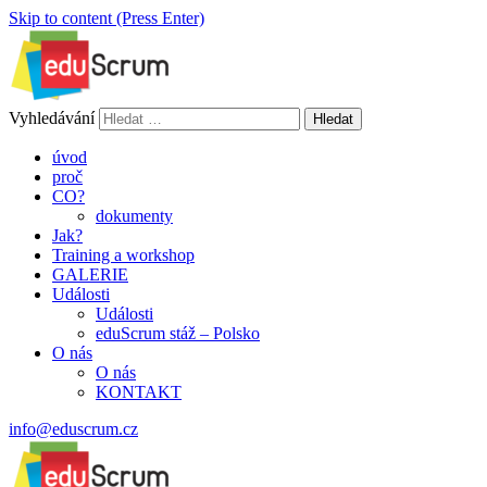
Skip to content (Press Enter)
Vyhledávání
Spolupráce, která vám dá křídla
úvod
proč
CO?
dokumenty
Jak?
Training a workshop
GALERIE
Události
Události
eduScrum stáž – Polsko
O nás
O nás
KONTAKT
info@eduscrum.cz