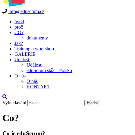
info@eduscrum.cz
Spolupráce, která vám dá křídla
úvod
proč
CO?
dokumenty
Jak?
Training a workshop
GALERIE
Události
Události
eduScrum stáž – Polsko
O nás
O nás
KONTAKT
Vyhledávání
Co?
Co je eduScrum?