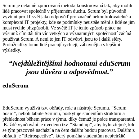
Scrum je detailně zpracovaná metoda konstruovaná tak, aby mohli
lidé pracovat společně v příjemném duchu. Scrum byl původně
vyvinut pro IT svět jako odpověď pro značně nekontrolovatelné a
komplexní IT projekty, kde se podmínky neustále mění a lidé se jim
musí rychle přizpůsobit. Ve světě IT je tento způsob práce na
výsluní: čím dál tím víc velkých a významných společností začíná
používat Scrum. A není to jen IT odvětví, jsou to i další sféry.
Protože díky tomu lidé pracují rychleji, zábavněji a s lepšími
výsledky.
“Nejdůležitějšími hodnotami eduScrum
jsou důvěra a odpovědnost.”
eduScrum
EduScrum využívá tzv. obřady, role a nástroje Scrumu. “Scrum
board”, neboli tabule Scrumu, poskytuje studentům strukturu a
přehlednost během práce v týmu, díky čemuž je práce transparentní.
Každé vyučování je uvedeno tzv. “Stand up”, aby bylo zřejmé, kde
se tým pracovně nachází a na čem dalším budou pracovat. Dalším z
obřadů je “Retrospective”, který pomáhá studentům nepřetržitě