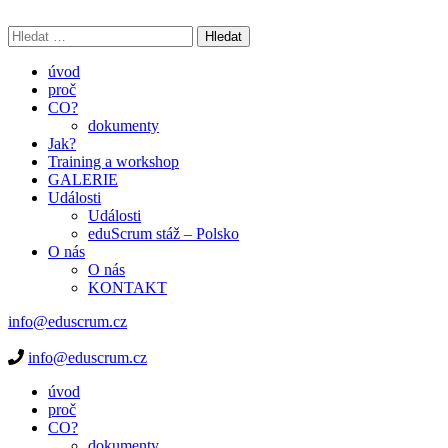
Skip
to
Vyhledávání
Spolupráce, která vám dá křídla
content
(Press
úvod
Enter)
proč
CO?
dokumenty
Jak?
Training a workshop
GALERIE
Události
Události
eduScrum stáž – Polsko
O nás
O nás
KONTAKT
info@eduscrum.cz
info@eduscrum.cz
Spolupráce, která vám dá křídla
úvod
proč
CO?
dokumenty