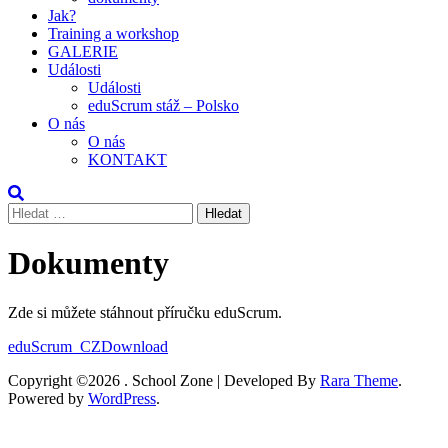
Jak?
Training a workshop
GALERIE
Události
Události
eduScrum stáž – Polsko
O nás
O nás
KONTAKT
Vyhledávání
Dokumenty
Zde si můžete stáhnout příručku eduScrum.
eduScrum_CZ
Download
Copyright ©2026
.
School Zone | Developed By
Rara Theme
.
Powered by
WordPress
.